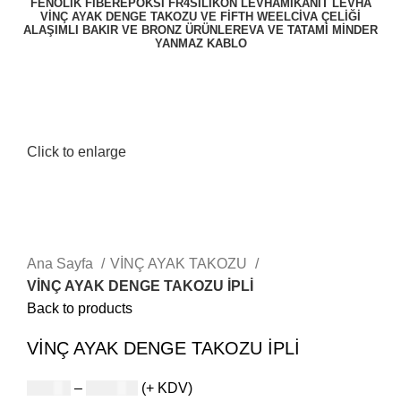
FENOLİK FİBER
EPOKSİ FR4
SİLİKON LEVHA
MİKANİT LEVHA
VİNÇ AYAK DENGE TAKOZU VE FİFTH WEEL
CIVA ÇELIĞI
ALAŞIMLI BAKIR VE BRONZ ÜRÜNLER
EVA VE TATAMİ MİNDER
YANMAZ KABLO
Click to enlarge
Ana Sayfa
VİNÇ AYAK TAKOZU
VİNÇ AYAK DENGE TAKOZU İPLİ
Back to products
VİNÇ AYAK DENGE TAKOZU İPLİ
$
20,00
–
$
300,00
(+ KDV)