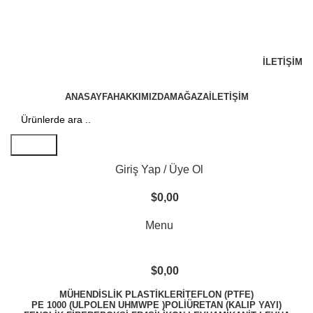
+90 533 377 18 97
info@ureticitedarik.com
Kocaeli / Gebze
İLETIŞIM
ANASAYFA
HAKKIMIZDA
MAĞAZA
İLETIŞIM
Search
Giriş Yap / Üye Ol
$
0,00
Menu
$
0,00
MÜHENDISLIK PLASTIKLERI
TEFLON (PTFE)
PE 1000 (ULPOLEN UHMWPE )
POLİÜRETAN (KALIP YAYI)