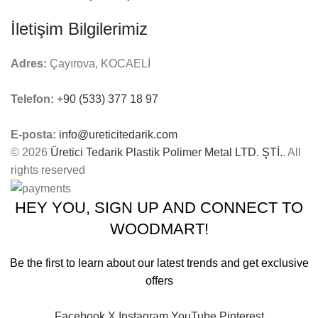
İletişim Bilgilerimiz
Adres:
Çayırova, KOCAELİ
Telefon:
+90 (533) 377 18 97
E-posta:
info@ureticitedarik.com
© 2026
Üretici Tedarik Plastik Polimer Metal LTD. ŞTİ.
. All
rights reserved
HEY YOU, SIGN UP AND CONNECT TO
WOODMART!
Be the first to learn about our latest trends and get exclusive
offers
Will be used in accordance with our
Privacy Policy
Facebook
X
Instagram
YouTube
Pinterest