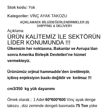
Stok kodu:
Yok
Kategoriler:
VİNÇ AYAK TAKOZU
AÇIKLAMA
EK BILGI
DEĞERLENDIRMELER (0)
SHIPPING & DELIVERY
Açıklama
ÜRÜN KALİTEMİZ İLE SEKTÖRÜN
LİDER KONUMUNDA !!!
Ülkemizin her noktasına, Bakanlar ve Avrupa’dan
sonra Amerika Birleşik Devletleri’ne hizmet
vermekteyiz.
Ürünümüz orjinal hammadde’den üretilmiştir,
içiboş
enjeksiyon baskı değildir ve kırılmaz !!!
cm3/350 kg yük dayanımı
Örnek olarak ; 1 Adet
60*600*600
Vinç ayak denge
takozu , düz zeminde dengeli basmada
75 Ton
yüke