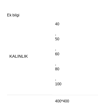
Ek bilgi
40
,
50
,
60
KALINLIK
,
80
,
100
400*400