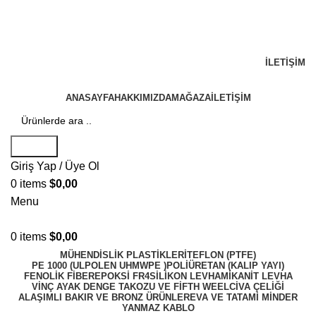
+90 533 377 18 97
info@ureticitedarik.com
Kocaeli / Gebze
İLETIŞIM
ANASAYFA
HAKKIMIZDA
MAĞAZA
İLETIŞIM
Search
Giriş Yap / Üye Ol
0
items
$
0,00
Menu
0
items
$
0,00
MÜHENDISLIK PLASTIKLERI
TEFLON (PTFE)
PE 1000 (ULPOLEN UHMWPE )
POLİÜRETAN (KALIP YAYI)
FENOLİK FİBER
EPOKSİ FR4
SİLİKON LEVHA
MİKANİT LEVHA
VİNÇ AYAK DENGE TAKOZU VE FİFTH WEEL
CIVA ÇELIĞI
ALAŞIMLI BAKIR VE BRONZ ÜRÜNLER
EVA VE TATAMİ MİNDER
YANMAZ KABLO