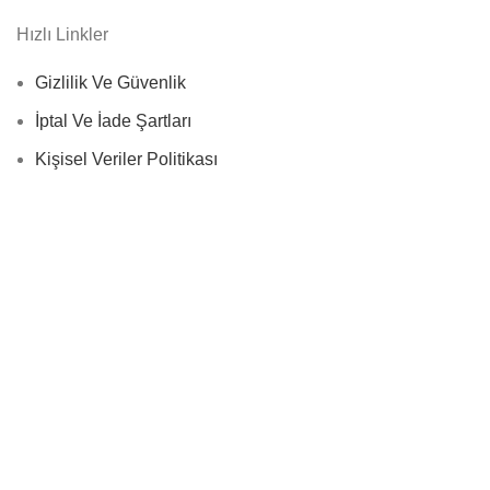
Hızlı Linkler
Gizlilik Ve Güvenlik
İptal Ve İade Şartları
Kişisel Veriler Politikası
Mesafeli Satış Sözleşmesi
İletişim Bilgilerimiz
Adres:
Çayırova, KOCAELİ
Telefon:
+90 (533) 377 18 97
E-posta:
info@ureticitedarik.com
© 2026
Üretici Tedarik Plastik Polimer Metal LTD. ŞTİ.
. All
rights reserved