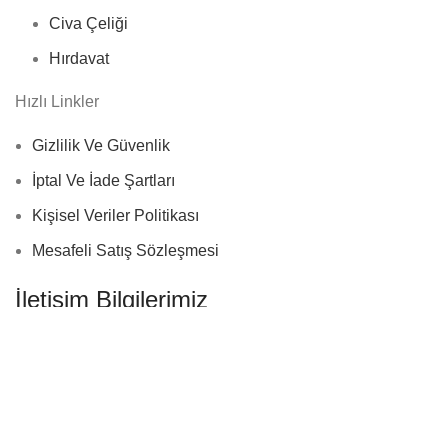
Civa Çeliği
Hırdavat
Hızlı Linkler
Gizlilik Ve Güvenlik
İptal Ve İade Şartları
Kişisel Veriler Politikası
Mesafeli Satış Sözleşmesi
İletişim Bilgilerimiz
Adres:
Çayırova, KOCAELİ
Telefon:
+90 (533) 377 18 97