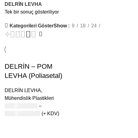
DELRİN LEVHA
Tek bir sonuç gösteriliyor
Kategorileri Göster
Show
9
18
24
DELRİN – POM
LEVHA (Poliasetal)
DELRİN LEVHA
,
Mühendislik Plastikleri
3.328,40
₺
TRY
–
74.175,82
₺
TRY
(+ KDV)