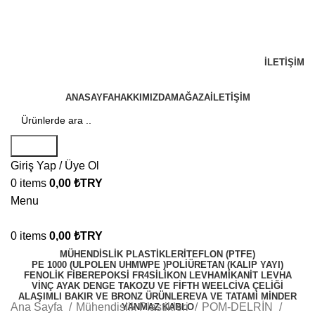
+90 533 377 18 97
info@ureticitedarik.com
Kocaeli / Gebze
İLETIŞIM
ANASAYFA
HAKKIMIZDA
MAĞAZA
İLETIŞIM
Search
Giriş Yap / Üye Ol
0
items
0,00
₺
TRY
Menu
0
items
0,00
₺
TRY
MÜHENDISLIK PLASTIKLERI
TEFLON (PTFE)
PE 1000 (ULPOLEN UHMWPE )
POLİÜRETAN (KALIP YAYI)
FENOLİK FİBER
EPOKSİ FR4
SİLİKON LEVHA
MİKANİT LEVHA
VİNÇ AYAK DENGE TAKOZU VE FİFTH WEEL
CIVA ÇELIĞI
ALAŞIMLI BAKIR VE BRONZ ÜRÜNLER
EVA VE TATAMİ MİNDER
Ana Sayfa
Mühendislik Plastikleri
POM-DELRİN
YANMAZ KABLO