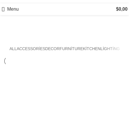
Menu
$
0,00
Kitchen
ALL
ACCESSORIES
DECOR
FURNITURE
KITCHEN
LIGHTING
Kitchen
Suspendisse quam at vestibulum
Kitchen
Leo uteu ullamcorper